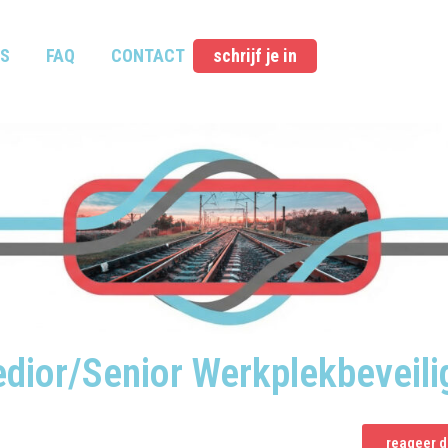
S
FAQ
CONTACT
schrijf je in
dior/Senior Werkplekbeveili
reageer d