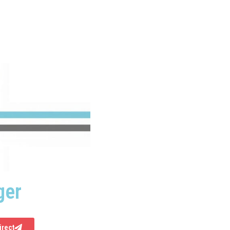
ger
irect