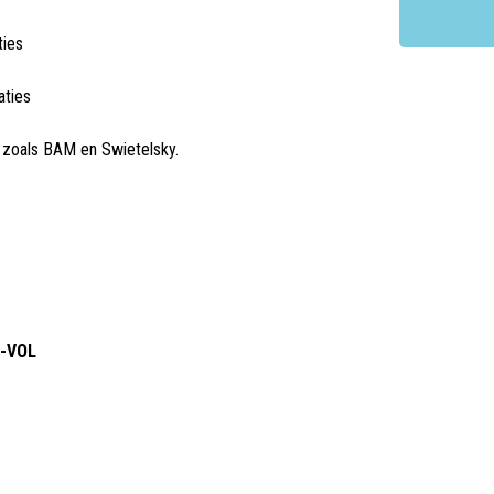
ties
aties
 zoals BAM en Swietelsky.
A-VOL