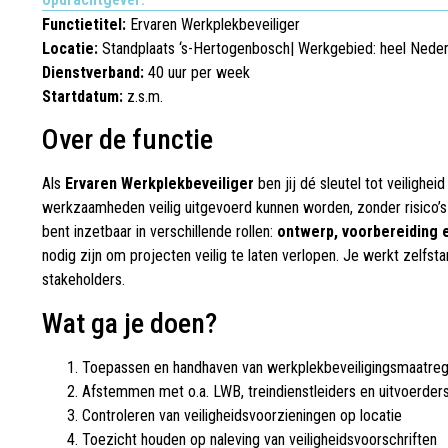
Functietitel:
Ervaren Werkplekbeveiliger
Locatie:
Standplaats ‘s-Hertogenbosch| Werkgebied: heel Neder
Dienstverband:
40 uur per week
Startdatum:
z.s.m.
Over de functie
Als
Ervaren Werkplekbeveiliger
ben jij dé sleutel tot veilighe
werkzaamheden veilig uitgevoerd kunnen worden, zonder risico’s 
bent inzetbaar in verschillende rollen:
ontwerp, voorbereiding e
nodig zijn om projecten veilig te laten verlopen. Je werkt zelfsta
stakeholders.
Wat ga je doen?
Toepassen en handhaven van werkplekbeveiligingsmaatre
Afstemmen met o.a. LWB, treindienstleiders en uitvoerder
Controleren van veiligheidsvoorzieningen op locatie
Toezicht houden op naleving van veiligheidsvoorschriften