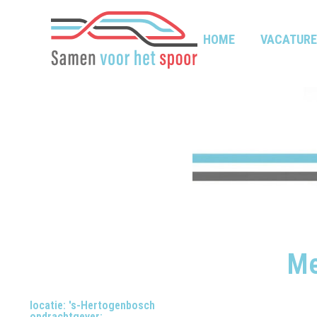
HOME
VACATURE
Me
locatie: 's-Hertogenbosch
opdrachtgever: